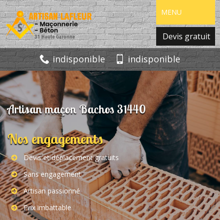
MENU
Devis gratuit
indisponible
indisponible
Artisan maçon Bachos 31440
Nos engagements
Devis et déplacement gratuits
Sans engagement
Artisan passionné
Prix imbattable