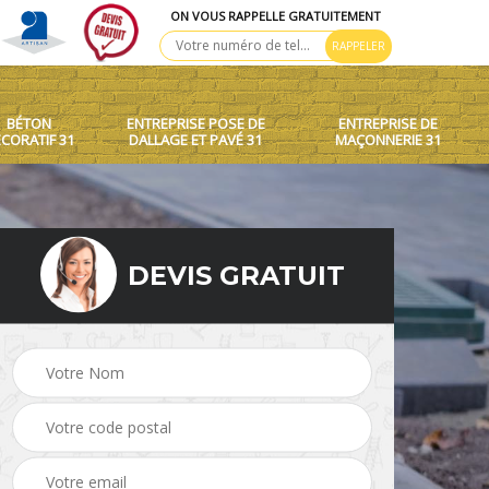
ON VOUS RAPPELLE GRATUITEMENT
BÉTON
ENTREPRISE POSE DE
ENTREPRISE DE
CORATIF 31
DALLAGE ET PAVÉ 31
MAÇONNERIE 31
DEVIS GRATUIT
 toit
Création de murets et
Béton décoratif 31
murs 31