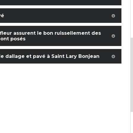
vé
afleur assurent le bon ruissellement des
s ont posés
de dallage et pavé à Saint Lary Bonjean