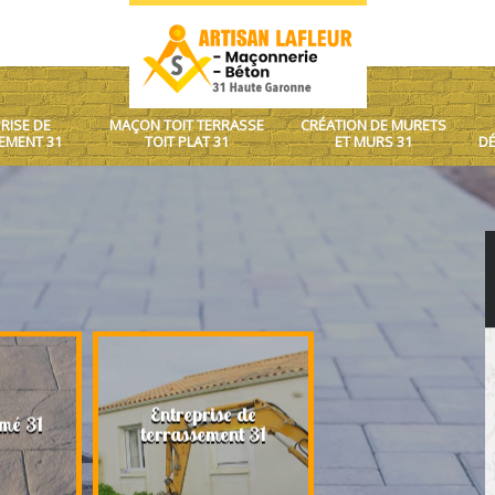
RISE DE
MAÇON TOIT TERRASSE
CRÉATION DE MURETS
EMENT 31
TOIT PLAT 31
ET MURS 31
DÉ
Entreprise de
Maçon toit terrasse
mé 31
terrassement 31
plat 31