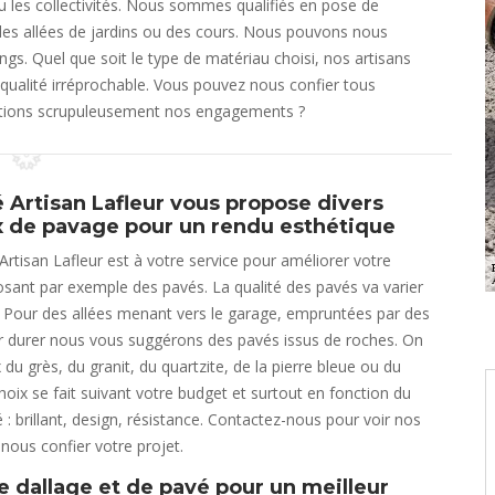
 ou les collectivités. Nous sommes qualifiés en pose de
l des allées de jardins ou des cours. Nous pouvons nous
s. Quel que soit le type de matériau choisi, nos artisans
 qualité irréprochable. Vous pouvez nous confier tous
ections scrupuleusement nos engagements ?
é Artisan Lafleur vous propose divers
 de pavage pour un rendu esthétique
Artisan Lafleur est à votre service pour améliorer votre
osant par exemple des pavés. La qualité des pavés va varier
ité. Pour des allées menant vers le garage, empruntées par des
r durer nous vous suggérons des pavés issus de roches. On
x du grès, du granit, du quartzite, de la pierre bleue ou du
hoix se fait suivant votre budget et surtout en fonction du
 : brillant, design, résistance. Contactez-nous pour voir nos
 nous confier votre projet.
e dallage et de pavé pour un meilleur