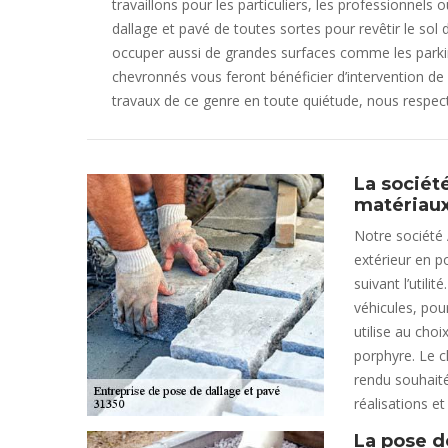
travaillons pour les particuliers, les professionnels
dallage et pavé de toutes sortes pour revêtir le so
occuper aussi de grandes surfaces comme les parking
chevronnés vous feront bénéficier d’intervention de
travaux de ce genre en toute quiétude, nous resp
La sociét
matériaux
Notre société 
extérieur en p
suivant l’util
véhicules, pou
utilise au choi
porphyre. Le c
rendu souhaité
réalisations et
La pose d