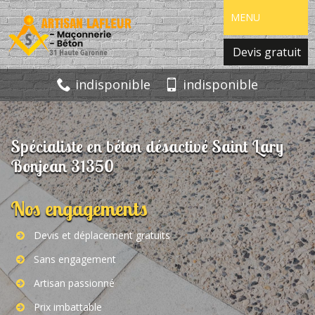
MENU
Devis gratuit
indisponible
indisponible
Spécialiste en béton désactivé Saint Lary
Bonjean 31350
Nos engagements
Devis et déplacement gratuits
Sans engagement
Artisan passionné
Prix imbattable