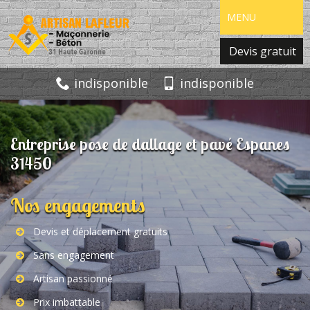
MENU
Devis gratuit
indisponible
indisponible
Entreprise pose de dallage et pavé Espanes
31450
Nos engagements
Devis et déplacement gratuits
Sans engagement
Artisan passionné
Prix imbattable