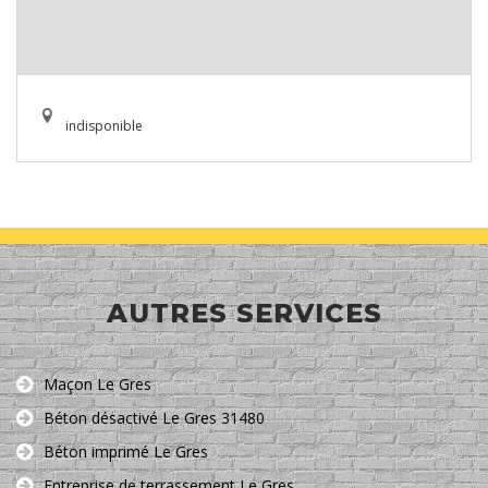
indisponible
AUTRES SERVICES
Maçon Le Gres
Béton désactivé Le Gres 31480
Béton imprimé Le Gres
Entreprise de terrassement Le Gres