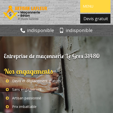
MENU
Devis gratuit
indisponible
indisponible
Entreprise de maçonnerie Le Gres 31480
Nos engagements
Devis et déplacement gratuits
Sans engagement
Artisan passionné
Prix imbattable