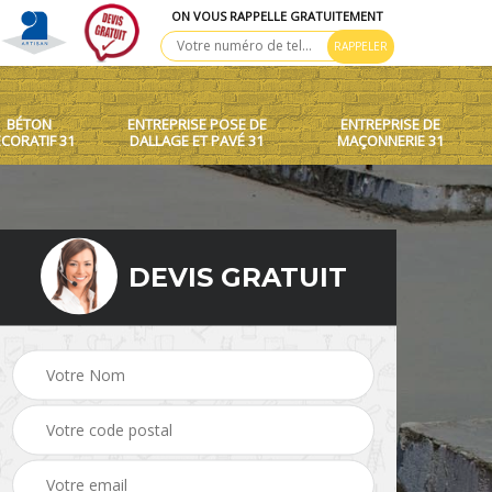
ON VOUS RAPPELLE GRATUITEMENT
BÉTON
ENTREPRISE POSE DE
ENTREPRISE DE
CORATIF 31
DALLAGE ET PAVÉ 31
MAÇONNERIE 31
DEVIS GRATUIT
 toit
Création de murets et
Béton décoratif 31
murs 31