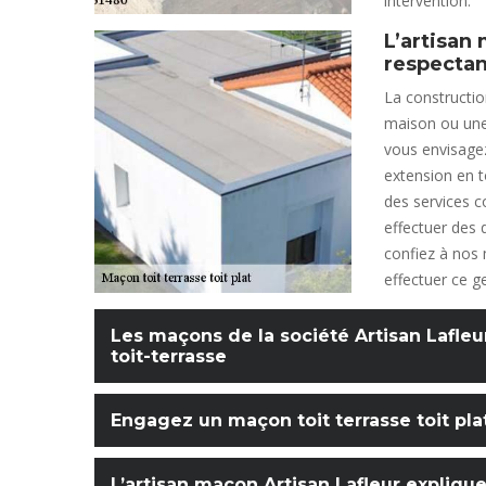
intervention.
L’artisan
respectan
La constructio
maison ou une 
vous envisagez
extension en to
des services 
effectuer des 
confiez à nos
effectuer ce g
Les maçons de la société Artisan Lafleur
toit-terrasse
Engagez un maçon toit terrasse toit pl
L’artisan maçon Artisan Lafleur explique 