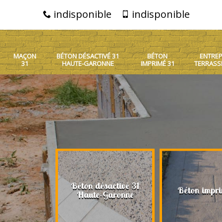
indisponible
indisponible
MAÇON
BÉTON DÉSACTIVÉ 31
BÉTON
ENTREP
31
HAUTE-GARONNE
IMPRIMÉ 31
TERRASS
Béton désactivé 31
on 31
Béton impri
Haute-Garonne