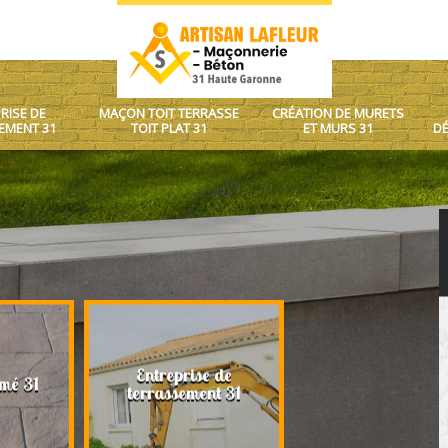
RISE DE
MAÇON TOIT TERRASSE
CRÉATION DE MURETS
EMENT 31
TOIT PLAT 31
ET MURS 31
DÉ
Entreprise de
Maçon toit terrasse
mé 31
terrassement 31
plat 31