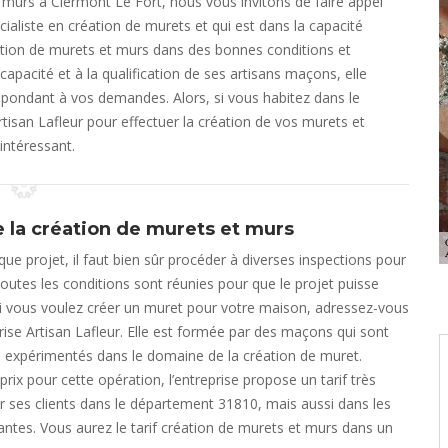
 murs à Clermont Le Fort, nous vous invitons de faire appel
cialiste en création de murets et qui est dans la capacité
éation de murets et murs dans des bonnes conditions et
capacité et à la qualification de ses artisans maçons, elle
pondant à vos demandes. Alors, si vous habitez dans le
isan Lafleur pour effectuer la création de vos murets et
 intéressant.
de la création de murets et murs
ue projet, il faut bien sûr procéder à diverses inspections pour
toutes les conditions sont réunies pour que le projet puisse
 vous voulez créer un muret pour votre maison, adressez-vous
rise Artisan Lafleur. Elle est formée par des maçons qui sont
 expérimentés dans le domaine de la création de muret.
rix pour cette opération, l’entreprise propose un tarif très
 ses clients dans le département 31810, mais aussi dans les
nantes. Vous aurez le tarif création de murets et murs dans un