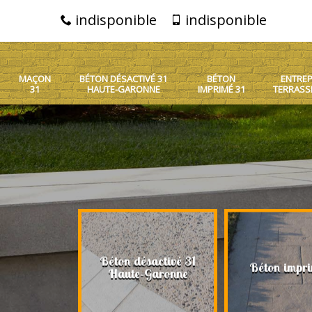
indisponible
indisponible
MAÇON
BÉTON DÉSACTIVÉ 31
BÉTON
ENTREP
31
HAUTE-GARONNE
IMPRIMÉ 31
TERRASS
Béton désactivé 31
on 31
Béton impri
Haute-Garonne