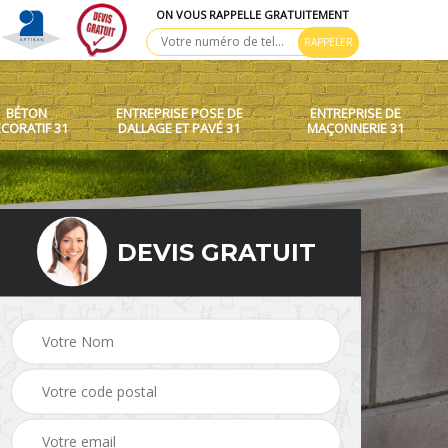
ON VOUS RAPPELLE GRATUITEMENT
BÉTON
ENTREPRISE POSE DE
ENTREPRISE DE
CORATIF 31
DALLAGE ET PAVÉ 31
MAÇONNERIE 31
DEVIS GRATUIT
 toit
Création de murets et
Béton décoratif 31
murs 31