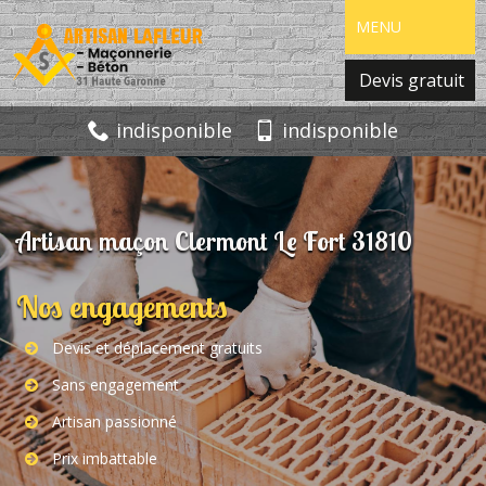
MENU
Devis gratuit
indisponible
indisponible
Artisan maçon Clermont Le Fort 31810
Nos engagements
Devis et déplacement gratuits
Sans engagement
Artisan passionné
Prix imbattable