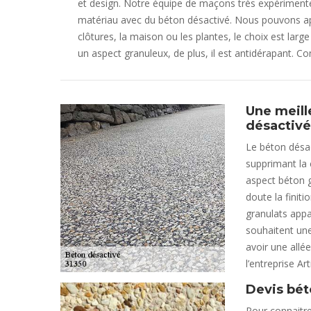
et design. Notre équipe de maçons très expérimentés
matériau avec du béton désactivé. Nous pouvons appli
clôtures, la maison ou les plantes, le choix est larg
un aspect granuleux, de plus, il est antidérapant. Co
Une meill
désactivé
Le béton désa
supprimant la 
aspect béton g
doute la finiti
granulats appa
souhaitent une
avoir une allé
l’entreprise A
Devis bét
Pour connaitre