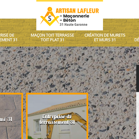
RISE DE
MAÇON TOIT TERRASSE
CRÉATION DE MURETS
EMENT 31
TOIT PLAT 31
ET MURS 31
DÉ
Entreprise de
Maçon toit terrasse
mé 31
terrassement 31
plat 31