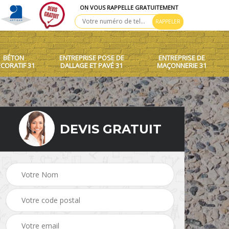
ON VOUS RAPPELLE GRATUITEMENT
BÉTON
ENTREPRISE POSE DE
ENTREPRISE DE
CORATIF 31
DALLAGE ET PAVÉ 31
MAÇONNERIE 31
DEVIS GRATUIT
 toit
Création de murets et
Béton décoratif 31
murs 31