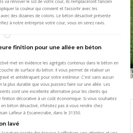
 va rénover le sol de votre cour, ils remplaceront l’ancien
quer la couleur qui convient et l’assortir avec les
e avec des dizaines de coloris. Le béton désactivé présente
nfiez à notre entreprise votre cour, vous en serez ravis.
eure finition pour une allée en béton
ctivé met en évidence les agrégats contenus dans le béton en
couche de surface du béton. Il vous permet de réaliser un
ravé et antidérapant pour votre extérieur. C'est sans aucun
on la plus durable que vous puissiez faire sur une allée. Les
rents sont une excellente alternative pour les clients qui
 finition décorative à un coût économique. Si vous souhaitez
e en béton désactivé, n’hésitez pas à vous rendre chez
rtisan Lafleur à Escanecrabe, dans le 31350.
on lavé
 la nature exacte des travaux à effectuer, vos attentes et vos