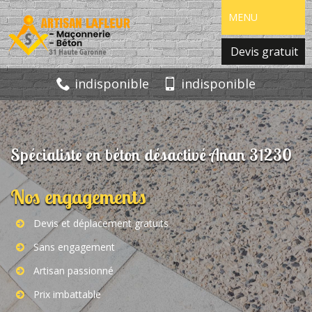
MENU
Devis gratuit
indisponible
indisponible
Spécialiste en béton désactivé Anan 31230
Nos engagements
Devis et déplacement gratuits
Sans engagement
Artisan passionné
Prix imbattable