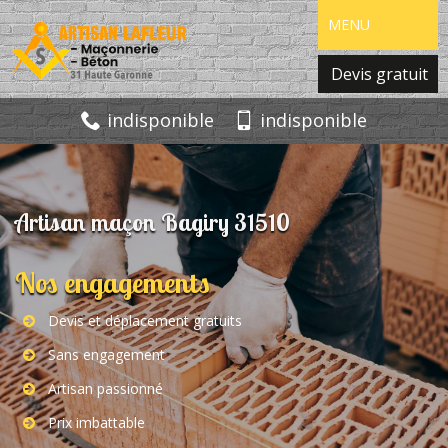
MENU
Devis gratuit
indisponible
indisponible
Artisan maçon Bagiry 31510
Nos engagements
Devis et déplacement gratuits
Sans engagement
Artisan passionné
Prix imbattable