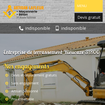
MENU
Devis gratuit
indisponible
indisponible
Entreprise de terrassement Rieucaze 31800
Nos engagements
Devis et déplacement gratuits
Sans engagement
Artisan passionné
Prix imbattable