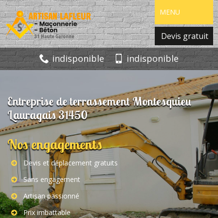
MENU
Devis gratuit
indisponible
indisponible
Entreprise de terrassement Montesquieu
Lauragais 31450
Nos engagements
Devis et déplacement gratuits
Sans engagement
Artisan passionné
Prix imbattable