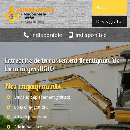
MENU
Devis gratuit
indisponible
indisponible
Entreprise de terrassement Frontignan De
Comminges 31510
Nos engagements
Devis et déplacement gratuits
Sans engagement
Artisan passionné
Prix imbattable