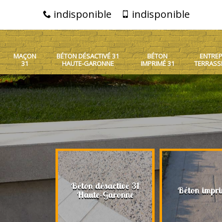
indisponible
indisponible
MAÇON
BÉTON DÉSACTIVÉ 31
BÉTON
ENTREP
31
HAUTE-GARONNE
IMPRIMÉ 31
TERRASS
Béton désactivé 31
on 31
Béton impri
Haute-Garonne