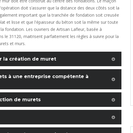
le mur doit être construit au centre des fondations. Le maçon
’opération doit s’assurer que la distance des deux côtés soit la
galement important que la tranchée de fondation soit creusée
lat et lisse et que l'épaisseur du béton soit la même sur toute
 la fondation. Les ouvriers de Artisan Lafleur, basée à
s le 31120, maitrisent parfaitement les règles à suivre pour la
rets et murs.
r la création de muret
ets à une entreprise compétente à
uction de murets