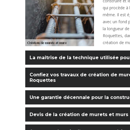
construire et 
qui procède à l
même. Il est é
avec un fond p
la longueur de
Roquettes, dan
création de mu
La maitrise de la technique utilisée pou
Confiez vos travaux de création de mur
Roquettes
Une garantie décennale pour la constr
Devis de la création de murets et murs