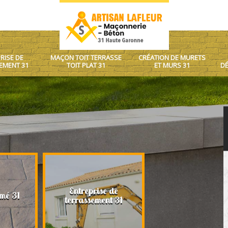
RISE DE
MAÇON TOIT TERRASSE
CRÉATION DE MURETS
EMENT 31
TOIT PLAT 31
ET MURS 31
DÉ
Entreprise de
Maçon toit terrasse
mé 31
terrassement 31
plat 31