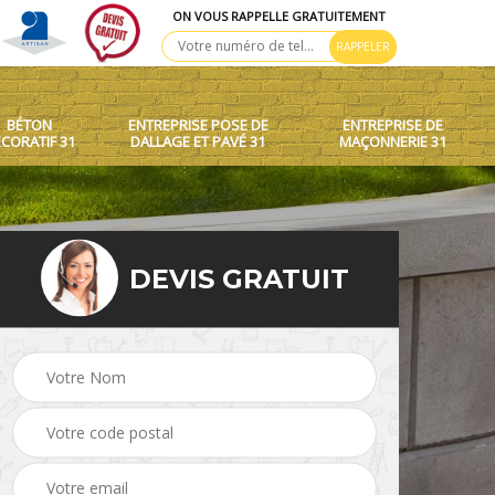
ON VOUS RAPPELLE GRATUITEMENT
BÉTON
ENTREPRISE POSE DE
ENTREPRISE DE
CORATIF 31
DALLAGE ET PAVÉ 31
MAÇONNERIE 31
DEVIS GRATUIT
 toit
Création de murets et
Béton décoratif 31
murs 31