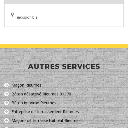
indisponible
AUTRES SERVICES
Maçon Rieumes
Béton désactivé Rieumes 31370
Béton imprimé Rieumes
Entreprise de terrassement Rieumes
Maçon toit terrasse toit plat Rieumes