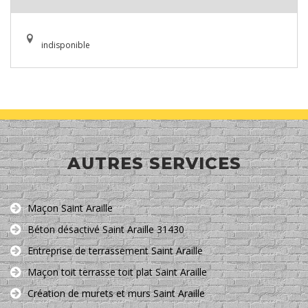
indisponible
AUTRES SERVICES
Maçon Saint Araille
Béton désactivé Saint Araille 31430
Entreprise de terrassement Saint Araille
Maçon toit terrasse toit plat Saint Araille
Création de murets et murs Saint Araille