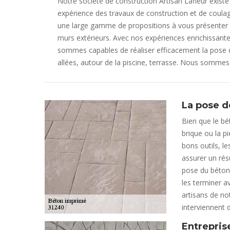
Notre société de construction Artisan Lafleur exi
expérience des travaux de construction et de coula
une large gamme de propositions à vous présenter p
murs extérieurs. Avec nos expériences enrichissan
sommes capables de réaliser efficacement la pose d
allées, autour de la piscine, terrasse. Nous somme
La pose d
Bien que le bét
brique ou la p
bons outils, le
assurer un rés
pose du béton 
les terminer a
artisans de not
interviennent 
Entrepris