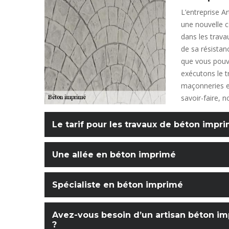
L’entreprise A
une nouvelle 
dans les trava
de sa résistan
que vous pouve
exécutons le t
maçonneries e
savoir-faire, 
Le tarif pour les travaux de béton impr
Une allée en béton imprimé
Spécialiste en béton imprimé
Avez-vous besoin d’un artisan béton imp
?