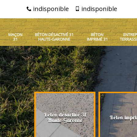
indisponible
indisponible
MAÇON
BÉTON DÉSACTIVÉ 31
BÉTON
ENTREP
31
HAUTE-GARONNE
IMPRIMÉ 31
TERRASS
Béton désactivé 31
on 31
Béton impri
Haute-Garonne