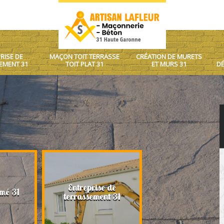
RISE DE
MAÇON TOIT TERRASSE
CRÉATION DE MURETS
EMENT 31
TOIT PLAT 31
ET MURS 31
DÉ
Entreprise de
Maçon toit terrasse
mé 31
terrassement 31
plat 31