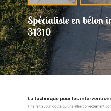
Spécialiste en béton
31310
La technique pour les interventio
Il ne fait aucun doute qu'une allée correctement co