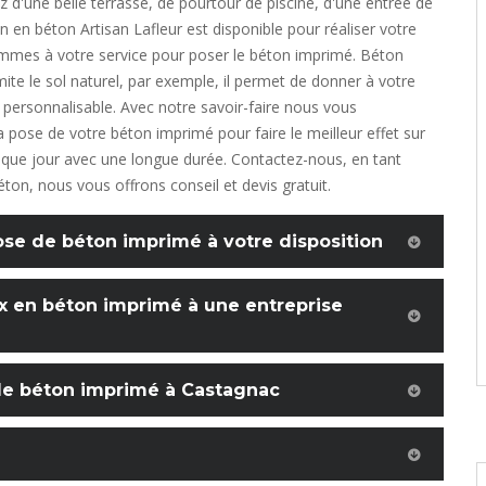
 d'une belle terrasse, de pourtour de piscine, d'une entrée de
an en béton Artisan Lafleur est disponible pour réaliser votre
mmes à votre service pour poser le béton imprimé. Béton
mite le sol naturel, par exemple, il permet de donner à votre
t personnalisable. Avec notre savoir-faire nous vous
a pose de votre béton imprimé pour faire le meilleur effet sur
aque jour avec une longue durée. Contactez-nous, en tant
éton, nous vous offrons conseil et devis gratuit.
pose de béton imprimé à votre disposition
ux en béton imprimé à une entreprise
 le béton imprimé à Castagnac