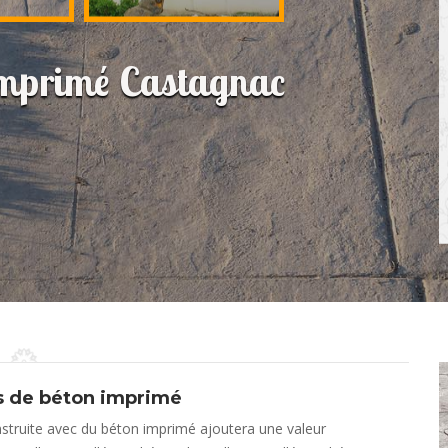
 imprimé Castagnac
ns de béton imprimé
nstruite avec du béton imprimé ajoutera une valeur