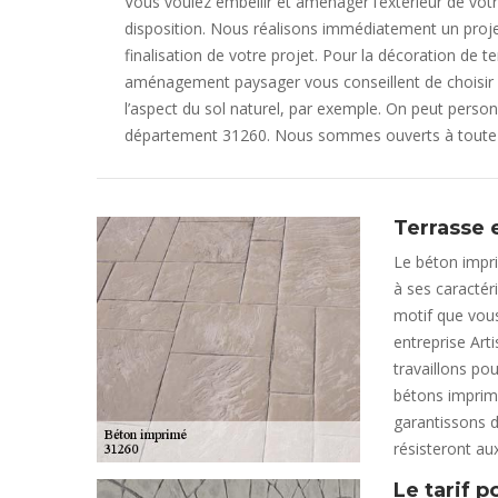
Vous voulez embellir et aménager l’extérieur de votr
disposition. Nous réalisons immédiatement un proj
finalisation de votre projet. Pour la décoration de te
aménagement paysager vous conseillent de choisir le
l’aspect du sol naturel, par exemple. On peut personn
département 31260. Nous sommes ouverts à toute pr
Terrasse 
Le béton impri
à ses caractér
motif que vous
entreprise Art
travaillons po
bétons imprimé
garantissons d
résisteront au
Le tarif 