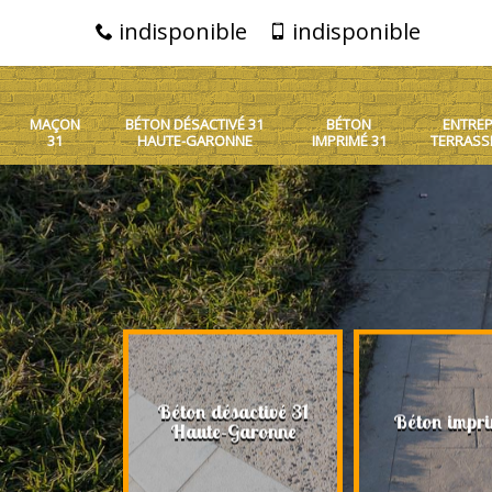
indisponible
indisponible
MAÇON
BÉTON DÉSACTIVÉ 31
BÉTON
ENTREP
31
HAUTE-GARONNE
IMPRIMÉ 31
TERRASS
Béton désactivé 31
on 31
Béton impri
Haute-Garonne