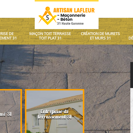
RISE DE
MAÇON TOIT TERRASSE
CRÉATION DE MURETS
EMENT 31
TOIT PLAT 31
ET MURS 31
DÉ
Entreprise de
Maçon toit terrasse
mé 31
terrassement 31
plat 31