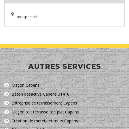
indisponible
AUTRES SERVICES
Maçon Capens
Béton désactivé Capens 31410
Entreprise de terrassement Capens
Maçon toit terrasse toit plat Capens
Création de murets et murs Capens