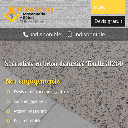
MENU
Devis gratuit
indisponible
indisponible
Spécialiste en béton désactivé Touille 31260
Nos engagements
Devis et déplacement gratuits
Sans engagement
Artisan passionné
Prix imbattable