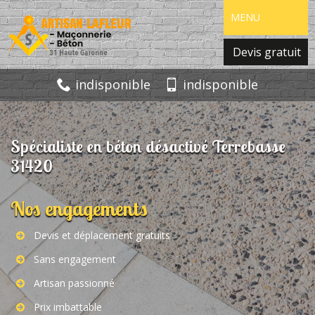
MENU
Devis gratuit
indisponible
indisponible
Spécialiste en béton désactivé Terrebasse
31420
Nos engagements
Devis et déplacement gratuits
Sans engagement
Artisan passionné
Prix imbattable