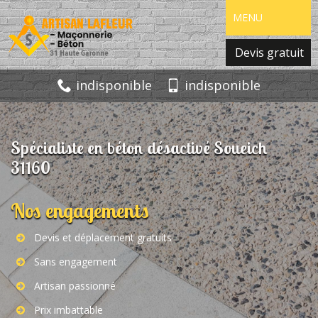
MENU
Devis gratuit
indisponible
indisponible
Spécialiste en béton désactivé Soueich
31160
Nos engagements
Devis et déplacement gratuits
Sans engagement
Artisan passionné
Prix imbattable