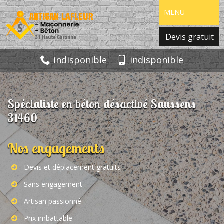
MENU
Devis gratuit
indisponible
indisponible
Spécialiste en béton désactivé Saussens
31460
Nos engagements
Devis et déplacement gratuits
Sans engagement
Artisan passionné
Prix imbattable