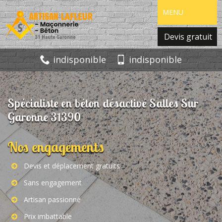
MENU
Devis gratuit
indisponible
indisponible
Spécialiste en béton désactivé Salles Sur
Garonne 31390
Nos engagements
Devis et déplacement gratuits
Sans engagement
Artisan passionné
Prix imbattable