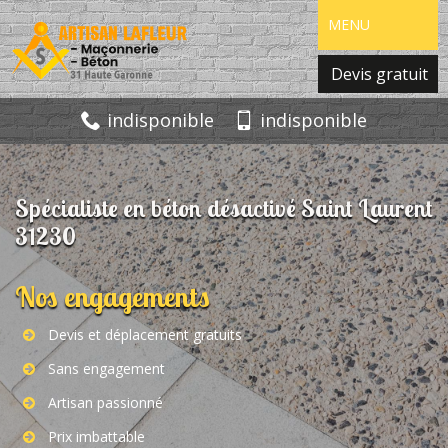
MENU
Devis gratuit
indisponible
indisponible
Spécialiste en béton désactivé Saint Laurent
31230
Nos engagements
Devis et déplacement gratuits
Sans engagement
Artisan passionné
Prix imbattable