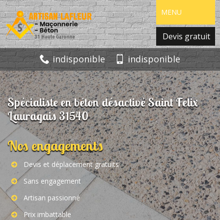
MENU
Devis gratuit
indisponible
indisponible
Spécialiste en béton désactivé Saint Felix
Lauragais 31540
Nos engagements
Devis et déplacement gratuits
Sans engagement
Artisan passionné
Prix imbattable