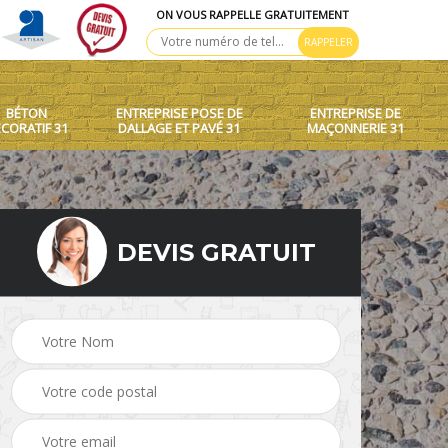
ON VOUS RAPPELLE GRATUITEMENT
BÉTON
ENTREPRISE POSE DE
ENTREPRISE DE
CORATIF 31
DALLAGE ET PAVÉ 31
MAÇONNERIE 31
DEVIS GRATUIT
murets et
Entreprise pose
Béton décoratif 31
31
dallage et pav