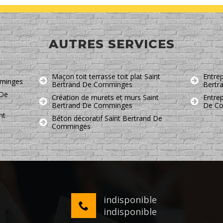
AUTRES SERVICES
Maçon toit terrasse toit plat Saint
Entrep
mminges
Bertrand De Comminges
Bertr
 De
Création de murets et murs Saint
Entre
Bertrand De Comminges
De C
nt
Béton décoratif Saint Bertrand De
Comminges
indisponible
indisponible