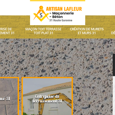
RISE DE
MAÇON TOIT TERRASSE
CRÉATION DE MURETS
EMENT 31
TOIT PLAT 31
ET MURS 31
DÉ
eprise de
Maçon toit terrasse toit
Création de 
ssement 31
plat 31
murs 