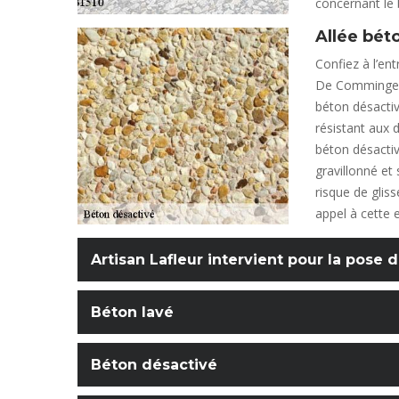
concernant le 
Allée bét
Confiez à l’ent
De Comminges v
béton désactiv
résistant aux 
béton désactiv
gravillonné et 
risque de gliss
appel à cette 
Artisan Lafleur intervient pour la pose
Béton lavé
Béton désactivé