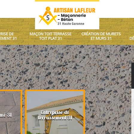
RISE DE
MAÇON TOIT TERRASSE
CRÉATION DE MURETS
EMENT 31
TOIT PLAT 31
ET MURS 31
DÉ
Entreprise de
Maçon toit terrasse
mé 31
terrassement 31
plat 31