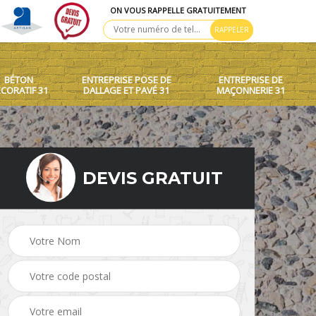
ON VOUS RAPPELLE GRATUITEMENT
BÉTON
ENTREPRISE POSE DE
ENTREPRISE DE
CORATIF 31
DALLAGE ET PAVÉ 31
MAÇONNERIE 31
DEVIS GRATUIT
 toit
Création de murets et
Béton décoratif 31
murs 31