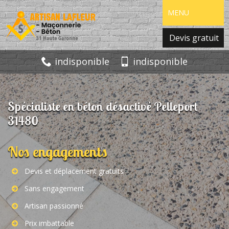
MENU
Devis gratuit
indisponible
indisponible
Spécialiste en béton désactivé Pelleport
31480
Nos engagements
Devis et déplacement gratuits
Sans engagement
Artisan passionné
Prix imbattable