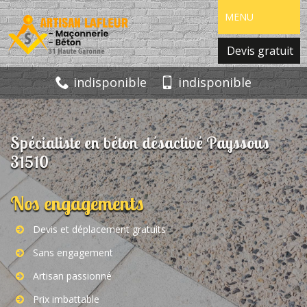
MENU
Devis gratuit
indisponible
indisponible
Spécialiste en béton désactivé Payssous
31510
Nos engagements
Devis et déplacement gratuits
Sans engagement
Artisan passionné
Prix imbattable