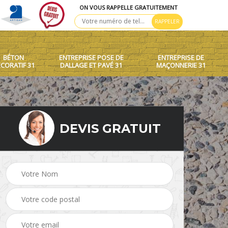
ON VOUS RAPPELLE GRATUITEMENT
BÉTON
ENTREPRISE POSE DE
ENTREPRISE DE
CORATIF 31
DALLAGE ET PAVÉ 31
MAÇONNERIE 31
DEVIS GRATUIT
 toit
Création de murets et
Béton décoratif 31
murs 31