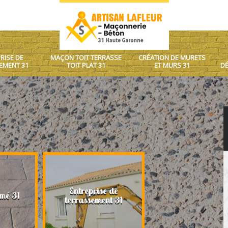
RISE DE
MAÇON TOIT TERRASSE
CRÉATION DE MURETS
EMENT 31
TOIT PLAT 31
ET MURS 31
DÉ
Entreprise de
Maçon toit terrasse
mé 31
terrassement 31
plat 31