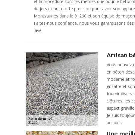
et la procédure sont les mêmes que pour le béton dés
de jets d’eau à forte pression pour avoir son apparen
Montsaunes dans le 31260 et son équipe de maçons 
Faites-nous confiance, nous vous garantissons des t
lavé.
Artisan b
Vous pouvez co
en béton désa
moderne et ro
grisâtre et so
fournir divers
clôtures, les 
aspect gravill
Je suis toujou
besoins.
Une meill