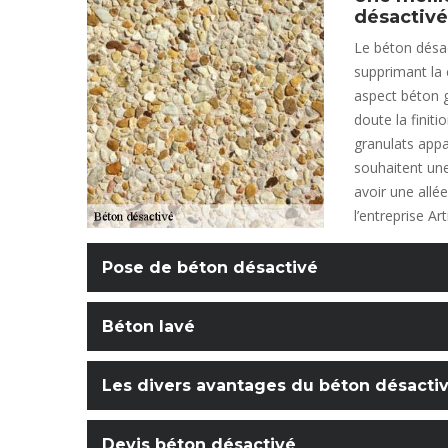
désactivé
Le béton désa
supprimant la 
aspect béton g
doute la finiti
granulats appa
souhaitent une
avoir une allé
l’entreprise A
Pose de béton désactivé
Béton lavé
Les divers avantages du béton désacti
Devis béton désactivé