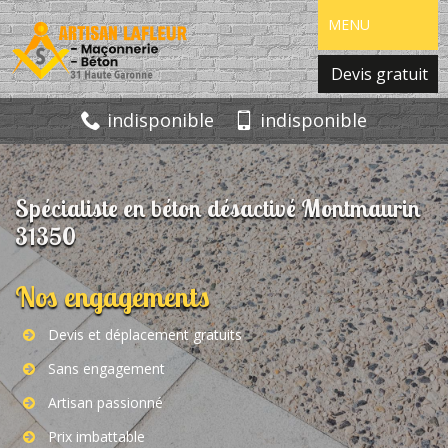
MENU
Devis gratuit
indisponible
indisponible
Spécialiste en béton désactivé Montmaurin
31350
Nos engagements
Devis et déplacement gratuits
Sans engagement
Artisan passionné
Prix imbattable