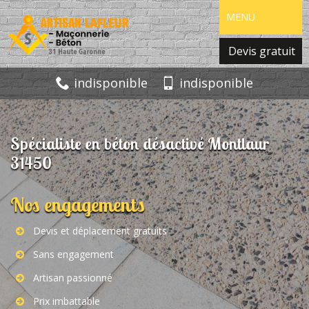
MENU
Devis gratuit
indisponible
indisponible
Spécialiste en béton désactivé Montlaur
31450
Nos engagements
Devis et déplacement gratuits
Sans engagement
Artisan passionné
Prix imbattable