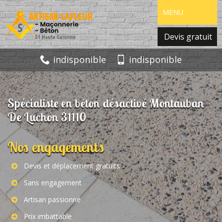
MENU
Devis gratuit
indisponible
indisponible
Spécialiste en béton désactivé Montauban
De Luchon 31110
Nos engagements
Devis et déplacement gratuits
Sans engagement
Artisan passionné
Prix imbattable