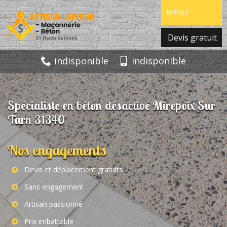
MENU
Devis gratuit
indisponible
indisponible
Spécialiste en béton désactivé Mirepoix Sur
Tarn 31340
Nos engagements
Devis et déplacement gratuits
Sans engagement
Artisan passionné
Prix imbattable