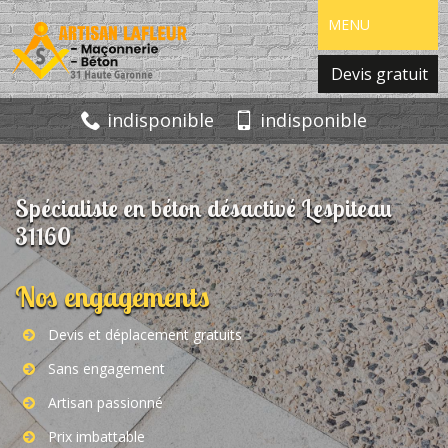
MENU
Devis gratuit
indisponible
indisponible
Spécialiste en béton désactivé Lespiteau
31160
Nos engagements
Devis et déplacement gratuits
Sans engagement
Artisan passionné
Prix imbattable