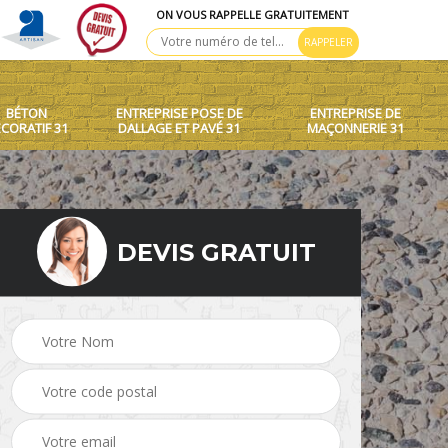
ON VOUS RAPPELLE GRATUITEMENT
BÉTON
ENTREPRISE POSE DE
ENTREPRISE DE
CORATIF 31
DALLAGE ET PAVÉ 31
MAÇONNERIE 31
DEVIS GRATUIT
 toit
Création de murets et
Béton décoratif 31
murs 31