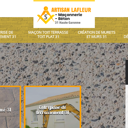
RISE DE
MAÇON TOIT TERRASSE
CRÉATION DE MURETS
EMENT 31
TOIT PLAT 31
ET MURS 31
DÉ
Entreprise de
Maçon toit terrasse
mé 31
terrassement 31
plat 31