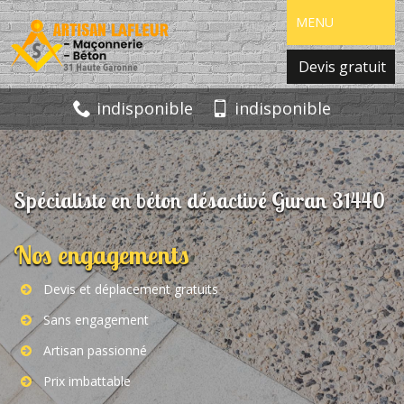
MENU
Devis gratuit
indisponible
indisponible
Spécialiste en béton désactivé Guran 31440
Nos engagements
Devis et déplacement gratuits
Sans engagement
Artisan passionné
Prix imbattable