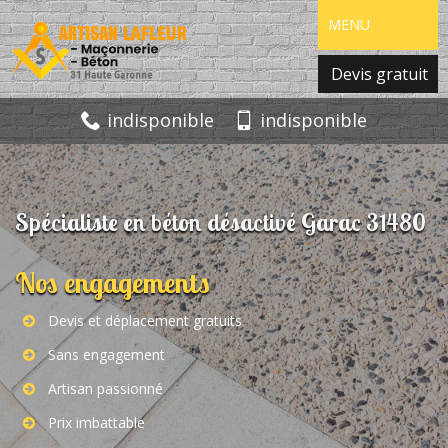
MENU
Devis gratuit
indisponible
indisponible
Spécialiste en béton désactivé Garac 31480
Nos engagements
Devis et déplacement gratuits
Sans engagement
Artisan passionné
Prix imbattable