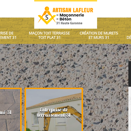
RISE DE
MAÇON TOIT TERRASSE
CRÉATION DE MURETS
EMENT 31
TOIT PLAT 31
ET MURS 31
DÉ
Entreprise de
Maçon toit terrasse
mé 31
terrassement 31
plat 31