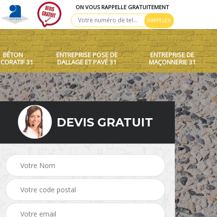
ON VOUS RAPPELLE GRATUITEMENT
BÉTON
ENTREPRISE POSE DE
ENTREPRISE DE
CORATIF 31
DALLAGE ET PAVÉ 31
MAÇONNERIE 31
DEVIS GRATUIT
 toit
Création de murets et
Béton décoratif 31
murs 31