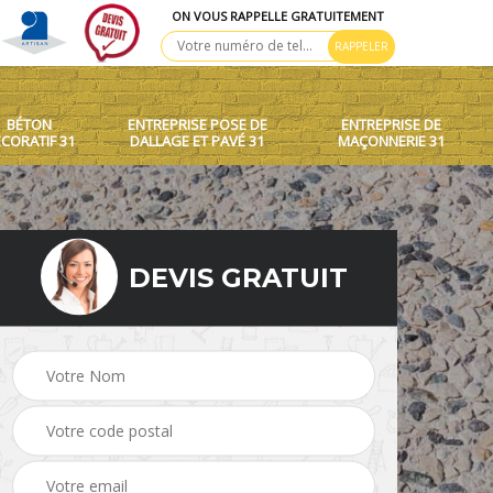
ON VOUS RAPPELLE GRATUITEMENT
BÉTON
ENTREPRISE POSE DE
ENTREPRISE DE
CORATIF 31
DALLAGE ET PAVÉ 31
MAÇONNERIE 31
DEVIS GRATUIT
 toit
Création de murets et
Béton décoratif 31
murs 31