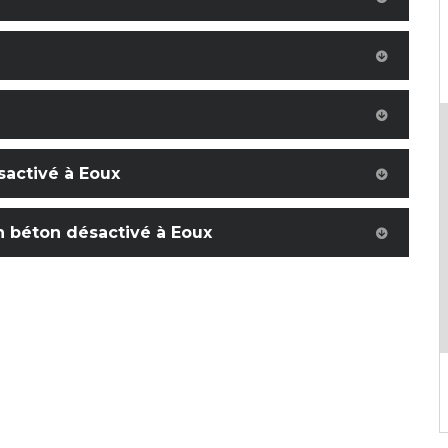
activé à Eoux
san béton désactivé à Eoux