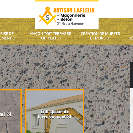
RISE DE
MAÇON TOIT TERRASSE
CRÉATION DE MURETS
EMENT 31
TOIT PLAT 31
ET MURS 31
DÉ
Entreprise de
Maçon toit terrasse
mé 31
terrassement 31
plat 31