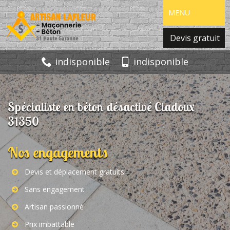
MENU
Devis gratuit
indisponible
indisponible
Spécialiste en béton désactivé Ciadoux
31350
Nos engagements
Devis et déplacement gratuits
Sans engagement
Artisan passionné
Prix imbattable