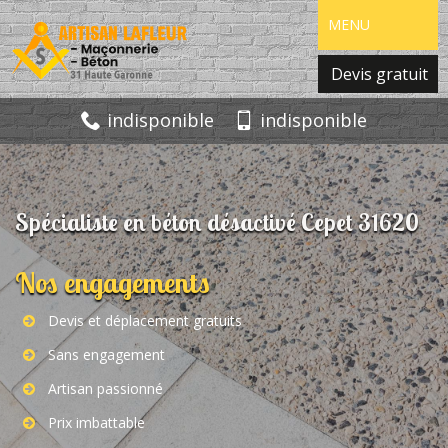
MENU
Devis gratuit
indisponible
indisponible
Spécialiste en béton désactivé Cepet 31620
Nos engagements
Devis et déplacement gratuits
Sans engagement
Artisan passionné
Prix imbattable