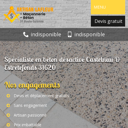
MENU
Devis gratuit
indisponible
indisponible
Spécialiste en béton désactivé Castelnau D
Estretefonds 31620
Nos engagements
Devis et déplacement gratuits
Sans engagement
Artisan passionné
Prix imbattable