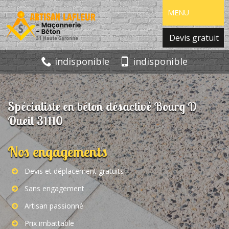
MENU
Devis gratuit
indisponible
indisponible
Spécialiste en béton désactivé Bourg D
Oueil 31110
Nos engagements
Devis et déplacement gratuits
Sans engagement
Artisan passionné
Prix imbattable