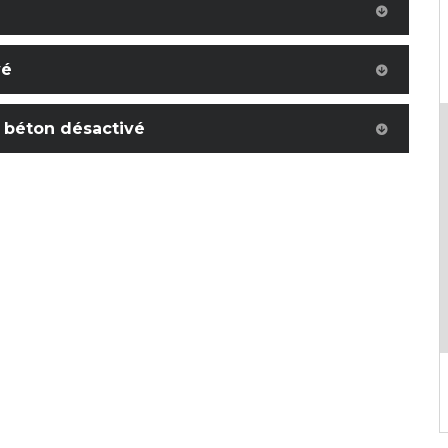
vé
n béton désactivé