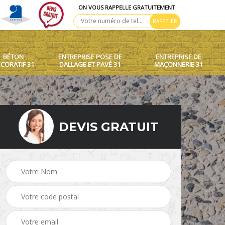
ON VOUS RAPPELLE GRATUITEMENT
BÉTON
ENTREPRISE POSE DE
ENTREPRISE DE
CORATIF 31
DALLAGE ET PAVÉ 31
MAÇONNERIE 31
DEVIS GRATUIT
 toit
Création de murets et
Béton décoratif 31
murs 31