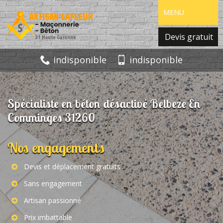
MENU
Devis gratuit
indisponible
indisponible
Spécialiste en béton désactivé Belbeze En
Comminges 31260
Nos engagements
Devis et déplacement gratuits
Sans engagement
Artisan passionné
Prix imbattable