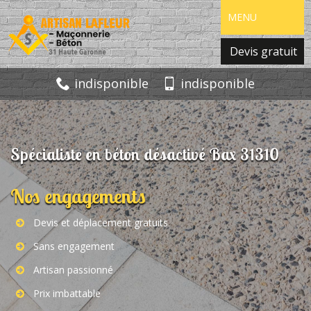
MENU
Devis gratuit
indisponible
indisponible
Spécialiste en béton désactivé Bax 31310
Nos engagements
Devis et déplacement gratuits
Sans engagement
Artisan passionné
Prix imbattable